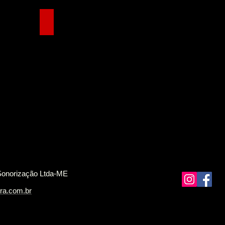
TV Led com Pedestal
Sonorização Ltda-ME
ra.com.br