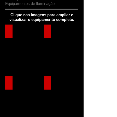
Equipamentos de Iluminação.
Clique nas imagens para ampliar e
visualizar o equipamento completo.
Show Tek 5 em 1
Refletor PAR Led RGBWA - UV
Multi-foco Led Mini Derby
Multifoco Acme Miracled